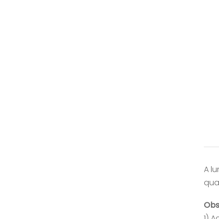
A l
qua
Obs
1) 