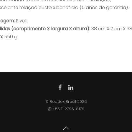
Excelente relação custo x benefício (5 anos de garantia).
tagem:
Bivolt
idas (comprimento X largura X altura):
38 cm X 7 cm X 3
o:
550 g
©
Roddex Brasil
2026
+55 11 2796-8179