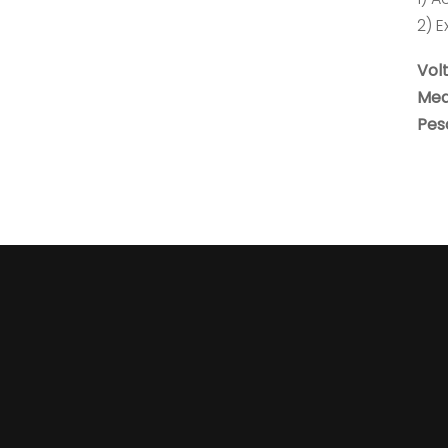
2) 
Vol
Med
Pes