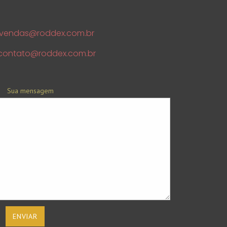
vendas@roddex.com.br
contato@roddex.com.br
Sua mensagem