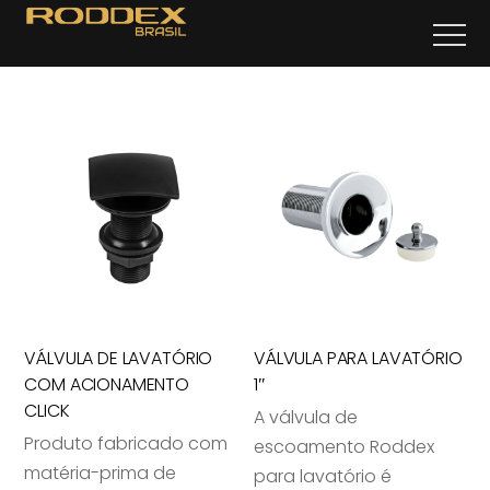
VÁLVULA DE LAVATÓRIO
VÁLVULA PARA LAVATÓRIO
COM ACIONAMENTO
1″
CLICK
A válvula de
Produto fabricado com
escoamento Roddex
matéria-prima de
para lavatório é