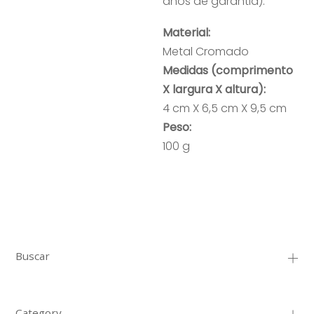
anos de garantia).
Material:
Metal Cromado
Medidas (comprimento
X largura X altura):
4 cm X 6,5 cm X 9,5 cm
Peso:
100 g
Buscar
Category